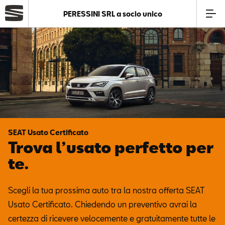
PERESSINI SRL a socio unico
Azienda
Modelli
Offerte
SEAT Usato Certificato
Service
Trova l’usato perfetto per
te.
Business
Scegli la tua prossima auto tra la nostra offerta SEAT
SEAT Usato Certificato
Usato Certificato. Chiedendo un preventivo avrai la
certezza di ricevere velocemente e gratuitamente tutte le