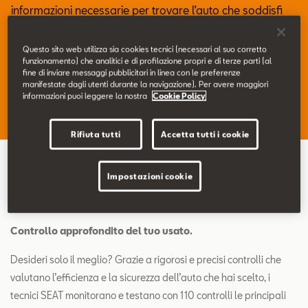
Contatti
informazioni necessarie per trovare l’auto che soddisfi
tutte le tue esigenze, certificata da controlli di qualità e
dalla migliore assistenza ufficiale.
Configuratore
Questo sito web utilizza sia cookies tecnici (necessari al suo corretto
funzionamento) che analitici e di profilazione propri e di terze parti (al
fine di inviare messaggi pubblicitari in linea con le preferenze
manifestate dagli utenti durante la navigazione). Per avere maggiori
informazioni puoi leggere la nostra
Cookie Policy
Ricerca veicoli usati
Rifiuta tutti
Accetta tutti i cookie
Impostazioni cookie
Costruita per durare.
Controllo approfondito del tuo usato.
Desideri solo il meglio? Grazie a rigorosi e precisi controlli che
valutano l’efficienza e la sicurezza dell’auto che hai scelto, i
tecnici SEAT monitorano e testano con 110 controlli le principali