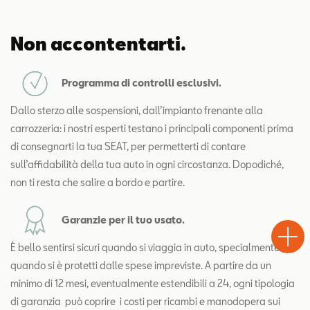
Non accontentarti.
Programma di controlli esclusivi.
Dallo sterzo alle sospensioni, dall’impianto frenante alla
carrozzeria: i nostri esperti testano i principali componenti prima
di consegnarti la tua SEAT, per permetterti di contare
sull’affidabilità della tua auto in ogni circostanza. Dopodiché,
non ti resta che salire a bordo e partire.
Test
Chiama
Informaz
WhatsA
Garanzie per il tuo usato.
Drive
È bello sentirsi sicuri quando si viaggia in auto, specialmente
quando si è protetti dalle spese impreviste. A partire da un
minimo di 12 mesi, eventualmente estendibili a 24, ogni tipologia
di garanzia
può coprire
i costi per ricambi e manodopera sui