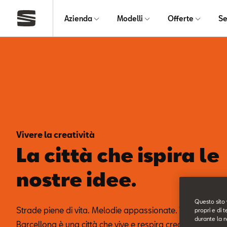
Azienda
Modelli
Offerte
Se
Vivere la creatività
La città che ispira le
nostre idee.
Questo sito 
Strade piene di vita. Melodie appassionate. Tramonti dora
propri e di t
durante la n
Barcellona è una città che vive e respira creatività. Com