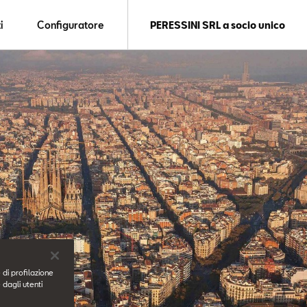
i
Configuratore
PERESSINI SRL a socio unico
 di profilazione
 dagli utenti