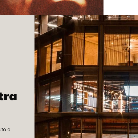
tra
uto a