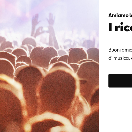
Amiamo l
I ri
Buoni amic
di musica, 