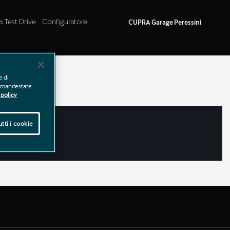
a Test Drive
Configuratore
CUPRA Garage Peressini
e di
e manifestate
policy
tti i cookie