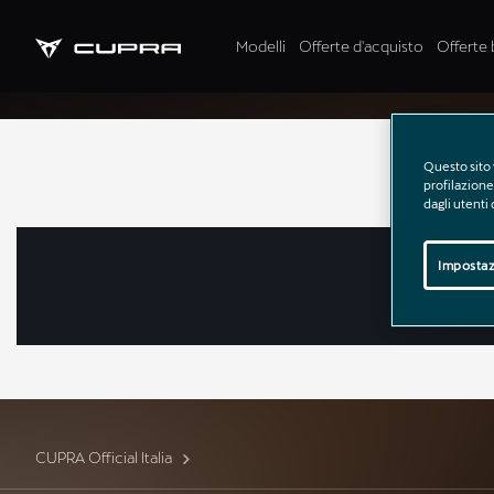
r
Modelli
Offerte d'acquisto
Offerte 
Questo sito 
profilazione 
dagli utenti
Impostaz
CUPRA Official Italia