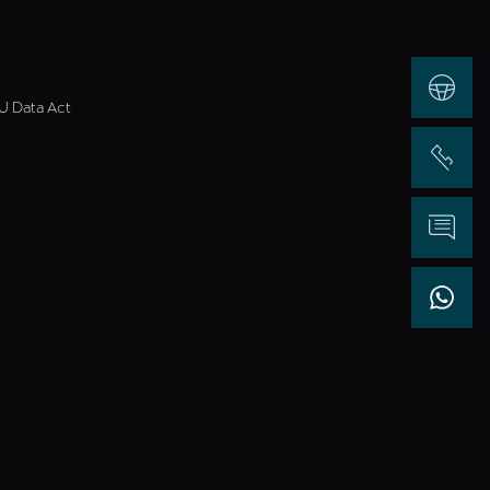
Test Drive
U Data Act
Chiama
Informazioni
WhatsApp