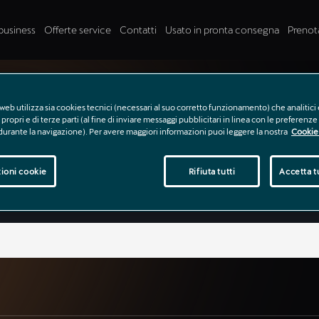
business
Offerte service
Contatti
Usato in pronta consegna
Prenot
PRENOTA IL TUO TEST DRIVE
web utilizza sia cookies tecnici (necessari al suo corretto funzionamento) che analitici 
propri e di terze parti (al fine di inviare messaggi pubblicitari in linea con le preferenz
 durante la navigazione). Per avere maggiori informazioni puoi leggere la nostra
Cookie 
ioni cookie
Rifiuta tutti
Accetta tu