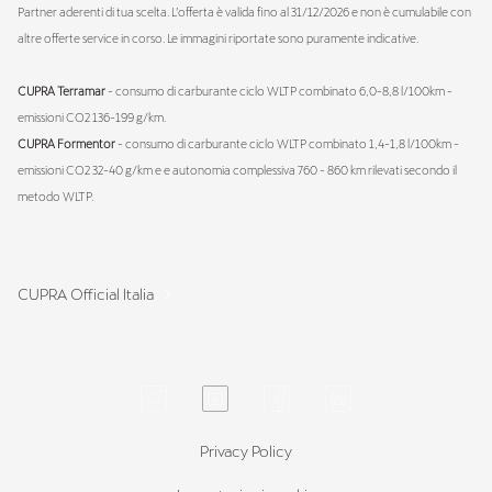
Partner aderenti di tua scelta. L’offerta è valida fino al 31/12/2026 e non è cumulabile con
altre offerte service in corso. Le immagini riportate sono puramente indicative.
CUPRA Terramar
- consumo di carburante ciclo WLTP combinato 6,0-8,8 l/100km -
emissioni CO2 136-199 g/km.
CUPRA Formentor
- consumo di carburante ciclo WLTP combinato 1,4-1,8 l/100km -
emissioni CO2 32-40 g/km e e autonomia complessiva 760 - 860 km rilevati secondo il
metodo WLTP.
CUPRA Official Italia
Privacy Policy