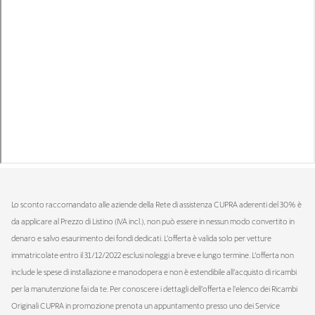
Lo sconto raccomandato alle aziende della Rete di assistenza CUPRA aderenti del 30% è
da applicare al Prezzo di Listino (IVA incl.), non può essere in nessun modo convertito in
denaro e salvo esaurimento dei fondi dedicati. L’offerta è valida solo per vetture
immatricolate entro il 31/12/2022 esclusi noleggi a breve e lungo termine. L’offerta non
include le spese di installazione e manodopera e non è estendibile all’acquisto di ricambi
per la manutenzione fai da te. Per conoscere i dettagli dell’offerta e l’elenco dei Ricambi
Originali CUPRA in promozione prenota un appuntamento presso uno dei Service