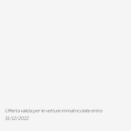
Compila il form e utilizza la promozione presso il tuo
CUPRA
Garage
o
Service Partner CUPRA
entro il
31 dicembre 2026.
Con Fitness Plan mantieni le performance della tua CUPRA
sempre al massimo.
Offerta valida per le vetture immatricolate entro
31/12/2022.