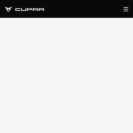
r
CUPRA FITNESS
PLAN
SCEGLI L’ORIGINALITÀ CUPRA