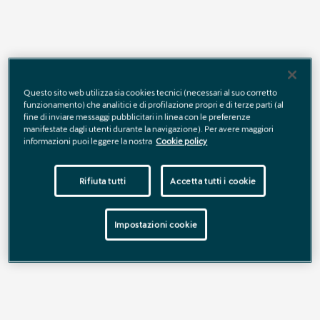
Questo sito web utilizza sia cookies tecnici (necessari al suo corretto
funzionamento) che analitici e di profilazione propri e di terze parti (al
fine di inviare messaggi pubblicitari in linea con le preferenze
manifestate dagli utenti durante la navigazione). Per avere maggiori
informazioni puoi leggere la nostra
Cookie policy
Rifiuta tutti
Accetta tutti i cookie
Impostazioni cookie
Con
CUPRA Fitness Plan
hai
il 30% di sconto sui Ricambi
Originali CUPRA
, progettati per garantire massime
prestazioni, sicurezza e carattere sportivo, chilometro
dopo chilometro.